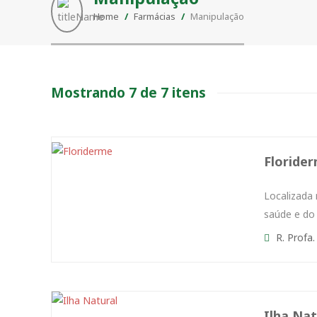
Home
/
Farmácias
/
Manipulação
Mostrando 7 de 7 itens
Floride
Localizada
saúde e do
R. Profa.
Ilha Nat