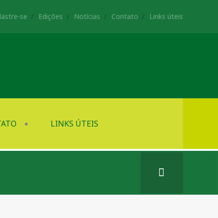
astre-se
Edições
Notícias
Contato
Links úteis
TATO
LINKS ÚTEIS