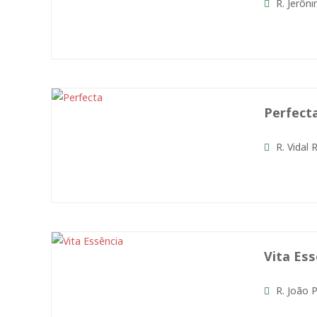
R. Jerôni
Perfect
R. Vidal 
Vita Ess
R. João P