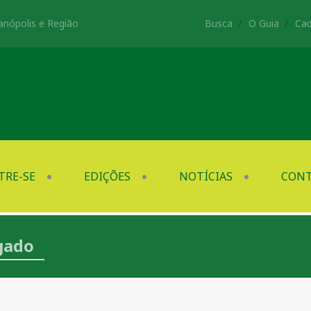
anópolis e Região
Busca
O Guia
Cad
TRE-SE
EDIÇÕES
NOTÍCIAS
CON
igado