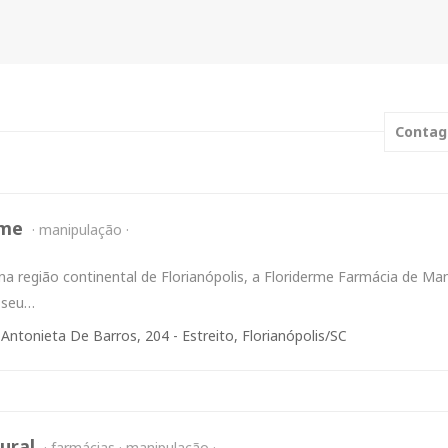
Contag
rme
manipulação
 na região continental de Florianópolis, a Floriderme Farmácia de
 seu…
 Antonieta De Barros, 204 - Estreito, Florianópolis/SC
ural
farmácias
manipulação