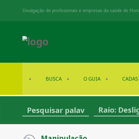
Divulgação de profissionais e empresas da saúde de Flori
BUSCA
O GUIA
CADAS
Raio: Desl
Manipulação