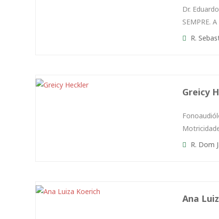
Dr. Eduard
SEMPRE. A 
R. Sebast
Greicy H
Fonoaudiól
Motricidade
R. Dom Ja
Ana Luiz