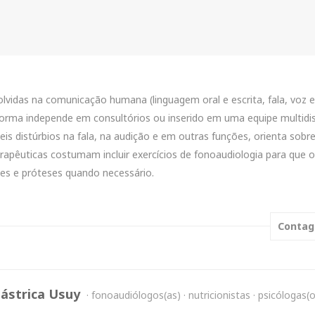
volvidas na comunicação humana (linguagem oral e escrita, fala, voz
e forma independe em consultórios ou inserido em uma equipe multidis
eis distúrbios na fala, na audição e em outras funções, orienta sobr
 terapêuticas costumam incluir exercícios de fonoaudiologia para que
ses e próteses quando necessário.
Contag
Gástrica Usuy
fonoaudiólogos(as)
nutricionistas
psicólogas(o