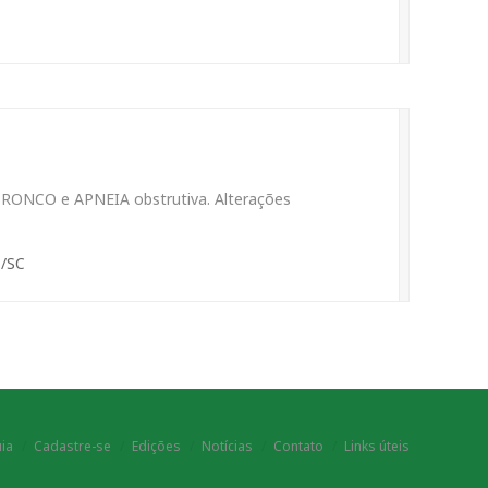
 RONCO e APNEIA obstrutiva. Alterações
s/SC
ia
Cadastre-se
Edições
Notícias
Contato
Links úteis