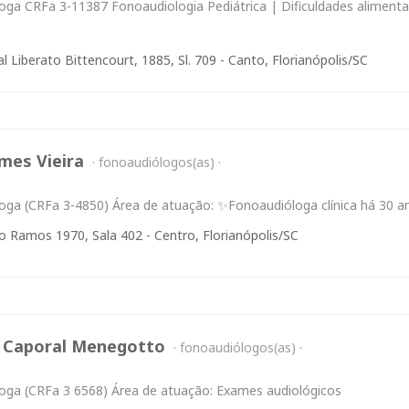
oga CRFa 3-11387 Fonoaudiologia Pediátrica | Dificuldades aliment
l Liberato Bittencourt, 1885, Sl. 709 - Canto, Florianópolis/SC
mes Vieira
fonoaudiólogos(as)
oga (CRFa 3-4850) Área de atuação: ✨Fonoaudióloga clínica há 30 a
 Ramos 1970, Sala 402 - Centro, Florianópolis/SC
 Caporal Menegotto
fonoaudiólogos(as)
oga (CRFa 3 6568) Área de atuação: Exames audiológicos