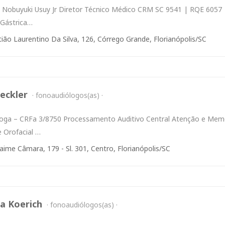
o Nobuyuki Usuy Jr Diretor Técnico Médico CRM SC 9541 | RQE 6
Gástrica…
ião Laurentino Da Silva, 126, Córrego Grande, Florianópolis/SC
eckler
fonoaudiólogos(as)
oga – CRFa 3/8750 Processamento Auditivo Central Atenção e Me
 Orofacial …
ime Câmara, 179 - Sl. 301, Centro, Florianópolis/SC
a Koerich
fonoaudiólogos(as)