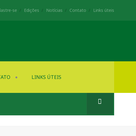
astre-se
Edições
Notícias
Contato
Links úteis
TATO
LINKS ÚTEIS