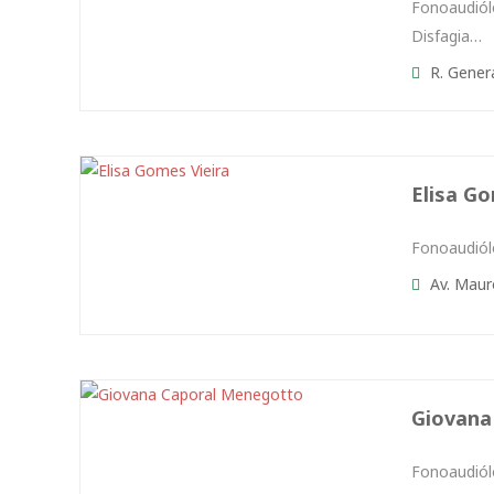
Fonoaudiól
Disfagia…
R. Genera
Elisa Go
Fonoaudiól
Av. Mauro
Giovana
Fonoaudiól