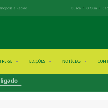
anópolis e Região
Busca
O Guia
Cad
TRE-SE
EDIÇÕES
NOTÍCIAS
CON
sligado