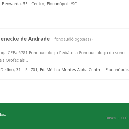
Benwarda, 53 - Centro, Florianópolis/SC
Daenecke de Andrade
fonoaudiólogos(as)
oga CFFa 6781 Fonoaudiologia Pediátrica Fonoaudiologia do sono –
ais Orofaciais…
Delfino, 31 – Sl. 701, Ed. Médico Montes Alpha Centro - Florianópoli
dos.
Busca
O Gu