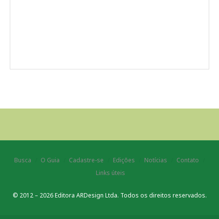
Busca
O Guia
Cadastre-se
Edições
Notícias
Contato
Links úteis
© 2012 – 2026 Editora ARDesign Ltda. Todos os direitos reservados.