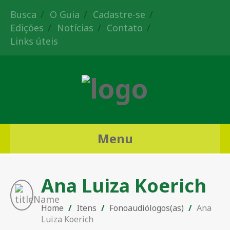
Busca
O Guia
Cadastre-se
Edições
Notícias
Contato
Links úteis
Menu
Ana Luiza Koerich
Home
/
Itens
/
Fonoaudiólogos(as)
/
Ana
Luiza Koerich