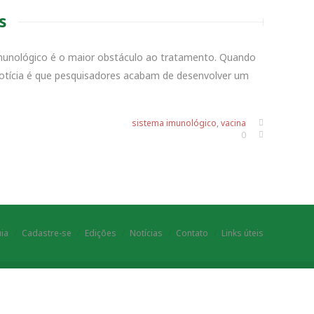
s
munológico é o maior obstáculo ao tratamento. Quando
otícia é que pesquisadores acabam de desenvolver um
sistema imunológico
,
vacina
0
ia
Cadastre-se
Edições
Notícias
Contato
Links úteis