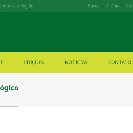
anópolis e Região
Busca
O Guia
Cad
SE
EDIÇÕES
NOTÍCIAS
CONTATO
ógico