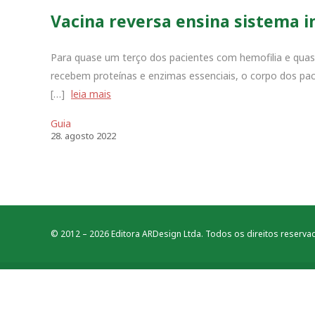
Vacina reversa ensina sistema 
Para quase um terço dos pacientes com hemofilia e qua
recebem proteínas e enzimas essenciais, o corpo dos p
[…]
leia mais
Guia
28
.
agosto
2022
© 2012 – 2026 Editora ARDesign Ltda. Todos os direitos reserva