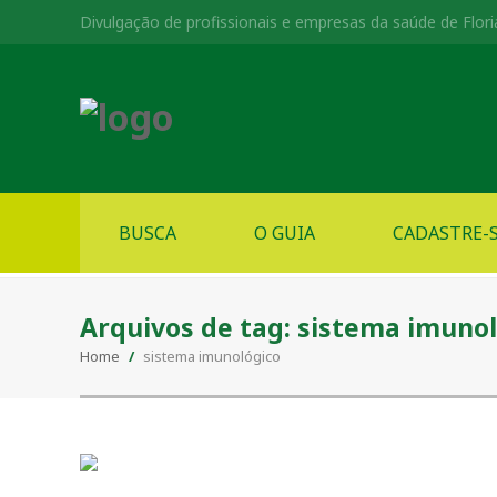
Divulgação de profissionais e empresas da saúde de Flori
BUSCA
O GUIA
CADASTRE-
Arquivos de tag:
sistema imunol
Home
/
sistema imunológico