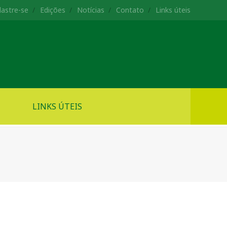
astre-se
Edições
Notícias
Contato
Links úteis
LINKS ÚTEIS